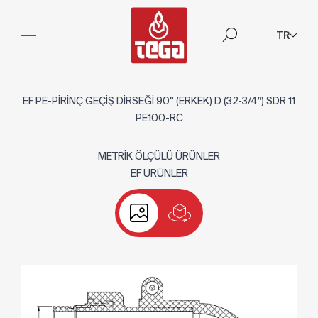
TR
EF PE-PİRİNÇ GEÇİŞ DİRSEĞİ 90° (ERKEK) D (32-3/4″) SDR 11
PE100-RC
METRİK ÖLÇÜLÜ ÜRÜNLER
EF ÜRÜNLER