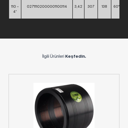
110 –
02711102000001100114
3,42
307
138
60*40*
4”
İlgili Ürünleri
Keşfedin.