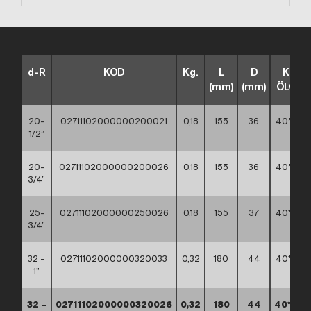
d-R
KOD
Kg.
L
D
KUTU
(mm)
(mm)
ÖLÇÜS
20-
02711102000000200021
0,18
155
36
40*30*
1/2”
20-
02711102000000200026
0,18
155
36
40*30*
3/4”
25-
02711102000000250026
0,18
155
37
40*30*
3/4”
32 –
02711102000000320033
0,32
180
44
40*30*
1”
32 –
02711102000000320026
0,32
180
44
40*30*