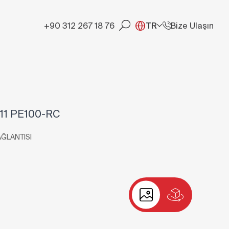
+90 312 267 18 76
TR
Bize Ulaşın
 11 PE100-RC
AĞLANTISI