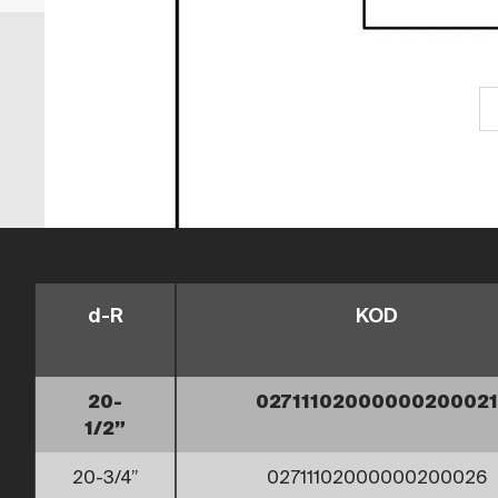
d-R
KOD
20-
02711102000000200021
1/2”
20-3/4”
02711102000000200026