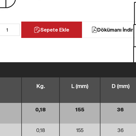
Sepete Ekle
Dökümanı İndir
Kg.
L (mm)
D (mm)
0,18
155
36
0,18
155
36