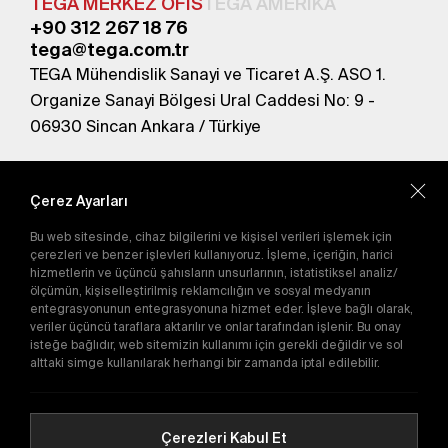
TEGA MERKEZ OFİS
TEGA AMERİKA
+90 312 267 18 76
tega@tega.com.tr
TEGA Mühendislik Sanayi ve Ticaret A.Ş. ASO 1.
Organize Sanayi Bölgesi Ural Caddesi No: 9 -
06930 Sincan Ankara / Türkiye
En yeni kampanyalardan haberdar olmak için
abone olun.
Çerez Ayarları
Bu web sitesinde, cihaz bilgilerini ve kişisel verileri işlemek için
Gönder
çerezleri ve benzer işlevleri kullanıyoruz. İşleme, içeriğin, harici
hizmetlerin ve üçüncü şahısların unsurlarının, istatistiksel analiz/
Abone olarak
Gizlilik Politikası'nı
kabul etmiş
ölçümün, kişiselleştirilmiş reklamcılığın ve sosyal medyanın
olursunuz.
entegrasyonunun entegrasyonuna hizmet eder. İşleve bağlı olarak,
veriler üçüncü taraflara aktarılır ve onlar tarafından işlenir. Bu onay
isteğe bağlıdır, web sitemizin kullanımı için gerekli değildir ve sol
E-Katalog
alttaki simge kullanılarak herhangi bir zamanda iptal edilebilir.
Çerezleri Kabul Et