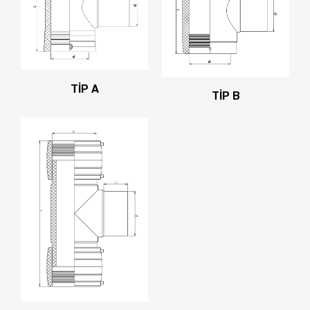
TİP A
TİP B