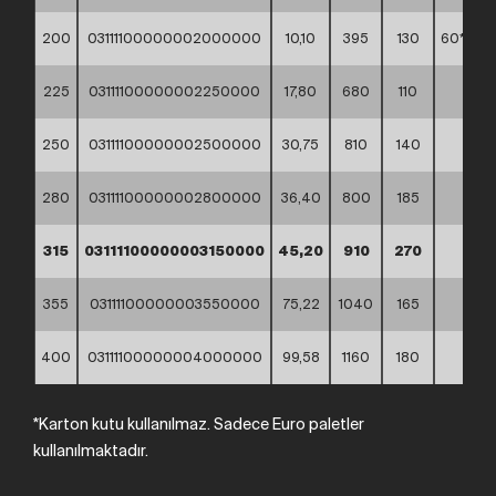
200
03111100000002000000
10,10
395
130
60*40*
225
03111100000002250000
17,80
680
110
*
250
03111100000002500000
30,75
810
140
*
280
03111100000002800000
36,40
800
185
*
315
03111100000003150000
45,20
910
270
*
355
03111100000003550000
75,22
1040
165
*
400
03111100000004000000
99,58
1160
180
*
*Karton kutu kullanılmaz. Sadece Euro paletler
kullanılmaktadır.