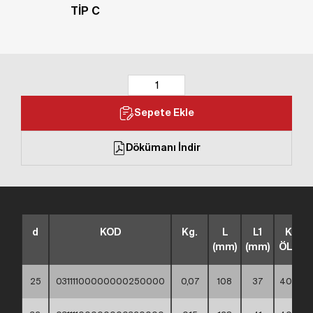
TİP C
Sepete Ekle
Dökümanı İndir
d
KOD
Kg.
L
L1
KUTU
(mm)
(mm)
ÖLÇÜS
25
03111100000000250000
0,07
108
37
40*30*