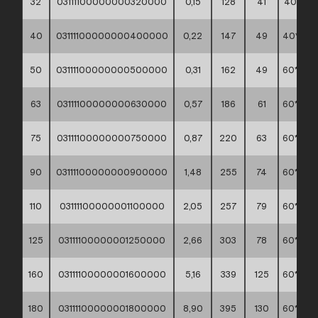
32
03111100000000320000
0,15
128
41
40*30*
40
03111100000000400000
0,22
147
49
40*30*
50
03111100000000500000
0,31
162
49
60*40*
63
03111100000000630000
0,57
186
61
60*40*
75
03111100000000750000
0,87
220
63
60*40*
90
03111100000000900000
1,48
255
74
60*40*
110
03111100000001100000
2,05
257
79
60*40*
125
03111100000001250000
2,66
303
78
60*40*
160
03111100000001600000
5,16
339
125
60*40*
180
03111100000001800000
8,90
395
130
60*40*