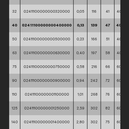
32
02411100000000320000
0,05
116
41
40*30
40
02411100000000400000
0,13
139
47
40*30
50
02411100000000500000
0,23
166
51
40*30
63
02411100000000630000
0,40
197
58
40*30
75
02411100000000750000
0,58
216
66
60*40
90
02411100000000900000
0,94
242
72
60*40
110
02411100000001100000
1,01
268
76
60*40
125
02411100000001250000
2,59
302
82
60*40
140
02411100000001400000
2,80
302
75
60*40