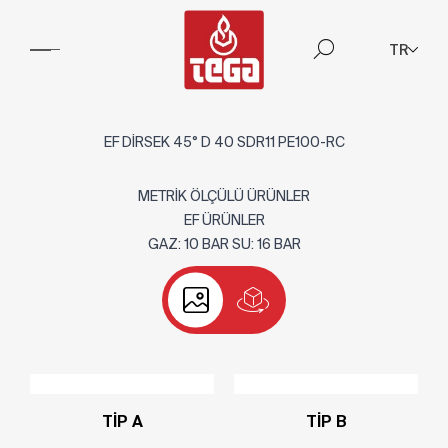
TR
EF DİRSEK 45° D 40 SDR11 PE100-RC
METRİK ÖLÇÜLÜ ÜRÜNLER
EF ÜRÜNLER
GAZ: 10 BAR SU: 16 BAR
TİP A
TİP B