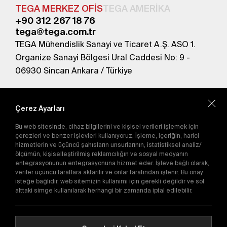
TEGA MERKEZ OFİS
TEGA AMERİKA
+90 312 267 18 76
tega@tega.com.tr
TEGA Mühendislik Sanayi ve Ticaret A.Ş. ASO 1.
Organize Sanayi Bölgesi Ural Caddesi No: 9 -
06930 Sincan Ankara / Türkiye
En yeni kampanyalardan haberdar olmak için
abone olun.
Çerez Ayarları
Bu web sitesinde, cihaz bilgilerini ve kişisel verileri işlemek için
Gönder
çerezleri ve benzer işlevleri kullanıyoruz. İşleme, içeriğin, harici
hizmetlerin ve üçüncü şahısların unsurlarının, istatistiksel analiz/
Abone olarak
Gizlilik Politikası'nı
kabul etmiş
ölçümün, kişiselleştirilmiş reklamcılığın ve sosyal medyanın
olursunuz.
entegrasyonunun entegrasyonuna hizmet eder. İşleve bağlı olarak,
veriler üçüncü taraflara aktarılır ve onlar tarafından işlenir. Bu onay
isteğe bağlıdır, web sitemizin kullanımı için gerekli değildir ve sol
alttaki simge kullanılarak herhangi bir zamanda iptal edilebilir.
E-Katalog