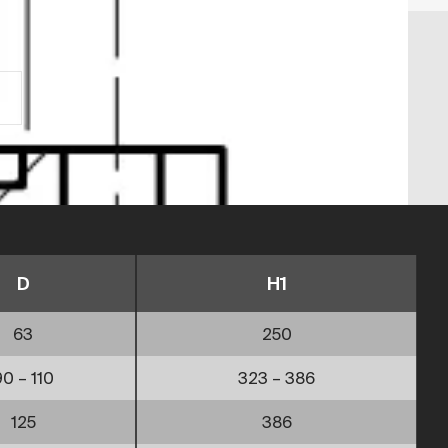
D
H1
63
250
90 – 110
323 – 386
125
386