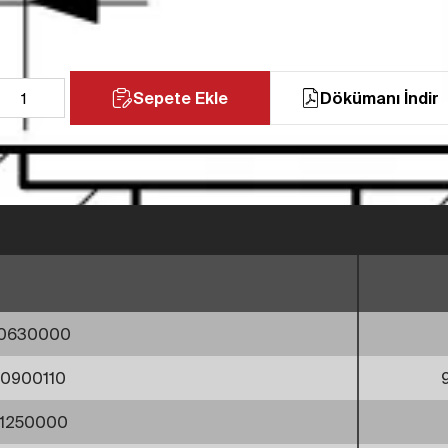
Sepete Ekle
Dökümanı İndir
00630000
0900110
1250000