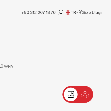
+90 312 267 18 76
TR
Bize Ulaşın
Ü VANA