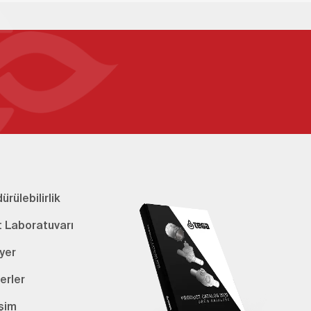
ürülebilirlik
t Laboratuvarı
yer
erler
işim