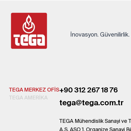
İnovasyon. Güvenilirlik
+90 312 267 18 76
TEGA MERKEZ OFİS
TEGA AMERİKA
tega@tega.com.tr
TEGA Mühendislik Sanayi ve T
A.Ş. ASO 1. Organize Sanayi B