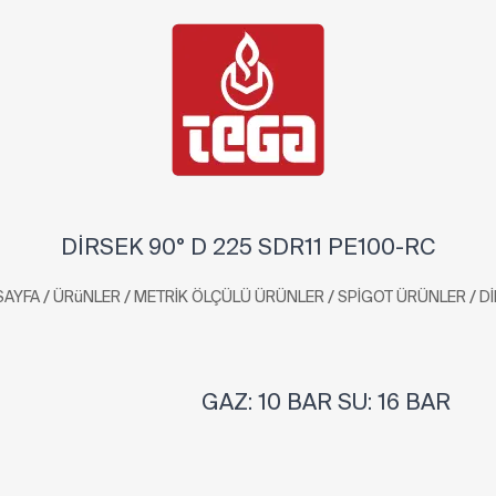
DİRSEK 90° D 225 SDR11 PE100-RC
/
/
/
/
SAYFA
ÜRüNLER
METRİK ÖLÇÜLÜ ÜRÜNLER
SPİGOT ÜRÜNLER
D
GAZ: 10 BAR SU: 16 BAR