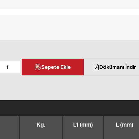
Sepete Ekle
Dökümanı İndir
Kg.
L1 (mm)
L (mm)