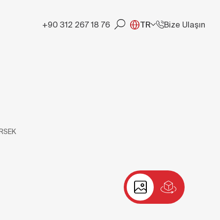
+90 312 267 18 76
TR
Bize Ulaşın
İRSEK