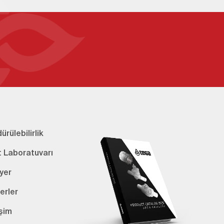
ürülebilirlik
t Laboratuvarı
yer
erler
işim