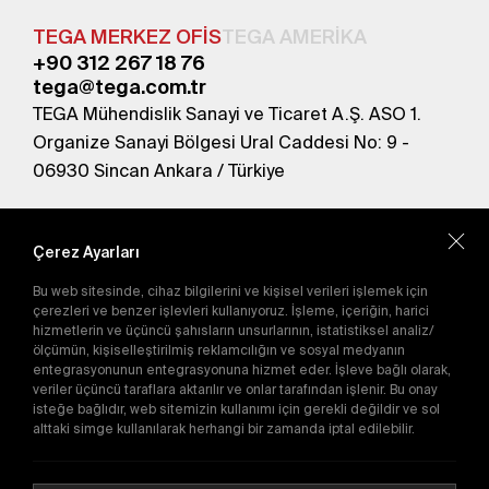
TEGA MERKEZ OFİS
TEGA AMERİKA
+90 312 267 18 76
tega@tega.com.tr
TEGA Mühendislik Sanayi ve Ticaret A.Ş. ASO 1.
Organize Sanayi Bölgesi Ural Caddesi No: 9 -
06930 Sincan Ankara / Türkiye
En yeni kampanyalardan haberdar olmak için
abone olun.
Çerez Ayarları
Bu web sitesinde, cihaz bilgilerini ve kişisel verileri işlemek için
Gönder
çerezleri ve benzer işlevleri kullanıyoruz. İşleme, içeriğin, harici
hizmetlerin ve üçüncü şahısların unsurlarının, istatistiksel analiz/
Abone olarak
Gizlilik Politikası'nı
kabul etmiş
ölçümün, kişiselleştirilmiş reklamcılığın ve sosyal medyanın
olursunuz.
entegrasyonunun entegrasyonuna hizmet eder. İşleve bağlı olarak,
veriler üçüncü taraflara aktarılır ve onlar tarafından işlenir. Bu onay
isteğe bağlıdır, web sitemizin kullanımı için gerekli değildir ve sol
alttaki simge kullanılarak herhangi bir zamanda iptal edilebilir.
E-Katalog