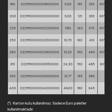
180
02211110000001800000
5,00
135
335
60*40*
200
02211110000002000000
5,00
121
335
60*40*
225
02211110000002250000
7,80
140
370
60*40*
250
02211110000002500000
10,70
160
410
60*40*
280
02211110000002800000
13,20
150
460
60*40*
315
02211110000003150000
24,20
150
485
60*60*
355
02211110000003550000
31,77
165
585
**
400
02211110000004000000
49,00
180
645
**
(*) : Karton kutu kullanılmaz. Sadece Euro paletler
kullanılmaktadır.