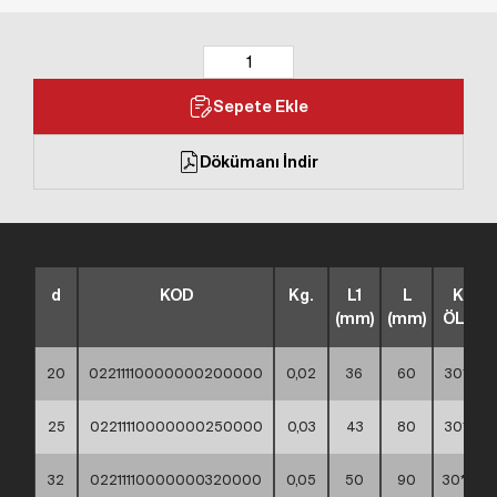
Sepete Ekle
Dökümanı İndir
d
KOD
Kg.
L1
L
KUTU
(mm)
(mm)
ÖLÇÜS
20
02211110000000200000
0,02
36
60
30*40*
25
02211110000000250000
0,03
43
80
30*40*
32
02211110000000320000
0,05
50
90
30*40*