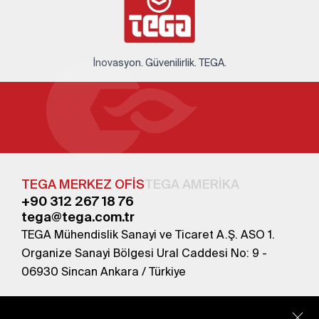
İnovasyon. Güvenilirlik. TEGA.
TEGA MERKEZ OFİS
TEGA AMERİKA
+90 312 267 18 76
tega@tega.com.tr
TEGA Mühendislik Sanayi ve Ticaret A.Ş. ASO 1.
Organize Sanayi Bölgesi Ural Caddesi No: 9 -
06930 Sincan Ankara / Türkiye
En yeni kampanyalardan haberdar olmak için