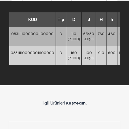
KOD
Tip
D
d
H
h
L
08311110000001100000
D
110
65/80
760
460
170
(PE100)
(Dişli)
08311110000001600000
D
160
100
910
600
180
(PE100)
(Dişli)
İlgili Ürünleri
Keşfedin.