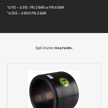
*d 110 – d 315 : PN 2 BAR or PN 6 BAR
*d 355 – d 800 PN 2 BAR
İlgili Ürünleri
Keşfedin.