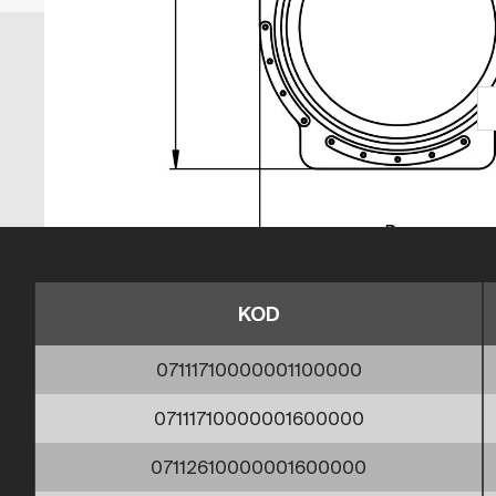
KOD
07111710000001100000
07111710000001600000
07112610000001600000