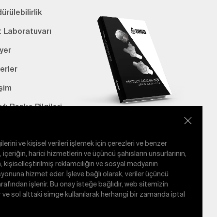
ürülebilirlik
t Laboratuvarı
yer
erler
işim
lı Banka Bilgileri
E-Katalog
lerini ve kişisel verileri işlemek için çerezleri ve benzer
e, içeriğin, harici hizmetlerin ve üçüncü şahısların unsurlarının,
, kişiselleştirilmiş reklamcılığın ve sosyal medyanın
nuna hizmet eder. İşleve bağlı olarak, veriler üçüncü
tarafından işlenir. Bu onay isteğe bağlıdır, web sitemizin
ir ve sol alttaki simge kullanılarak herhangi bir zamanda iptal