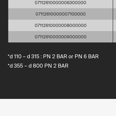
07112610000006300000
07112610000007100000
07112610000008000000
07112610000009000000
*d 110 – d 315 : PN 2 BAR or PN 6 BAR
*d 355 – d 800 PN 2 BAR