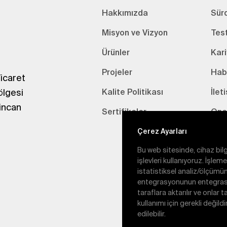
Hakkımızda
Sürd
Misyon ve Vizyon
Tes
Ürünler
Kari
Projeler
Hab
icaret
ölgesi
Kalite Politikası
İlet
incan
Sertifikalar
Onay
Çerez Ayarları
Bu web sitesinde, cihaz bilgi
işlevleri kullanıyoruz. İşlem
istatistiksel analiz/ölçümün
entegrasyonunun entegrasyo
taraflara aktarılır ve onlar 
kullanımı için gerekli değild
edilebilir.