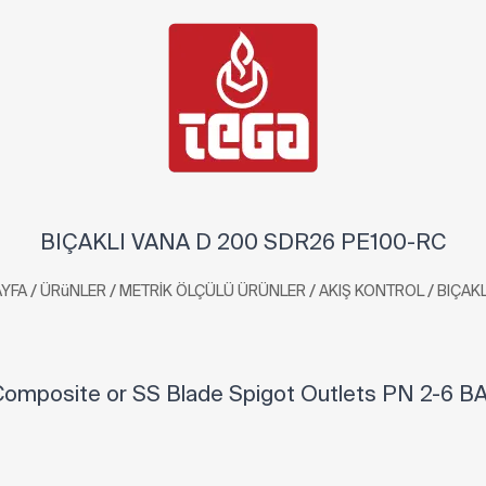
BIÇAKLI VANA D 200 SDR26 PE100-RC
/
/
/
/
YFA
ÜRüNLER
METRİK ÖLÇÜLÜ ÜRÜNLER
AKIŞ KONTROL
BIÇAKL
omposite or SS Blade Spigot Outlets PN 2-6 B