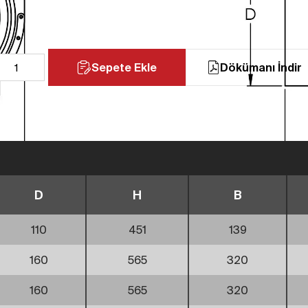
Sepete Ekle
Dökümanı İndir
D
H
B
110
451
139
160
565
320
160
565
320