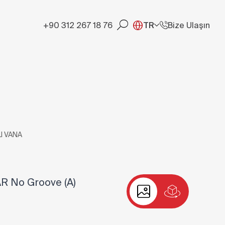
+90 312 267 18 76
TR
Bize Ulaşın
I VANA
AR No Groove (A)