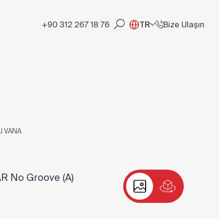
+90 312 267 18 76
TR
Bize Ulaşın
I VANA
AR No Groove (A)