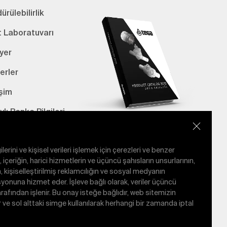
ürülebilirlik
t Laboratuvarı
yer
erler
işim
lı Banka Bilgileri
E-Katalog
lerini ve kişisel verileri işlemek için çerezleri ve benzer
e, içeriğin, harici hizmetlerin ve üçüncü şahısların unsurlarının,
, kişiselleştirilmiş reklamcılığın ve sosyal medyanın
nuna hizmet eder. İşleve bağlı olarak, veriler üçüncü
tarafından işlenir. Bu onay isteğe bağlıdır, web sitemizin
ir ve sol alttaki simge kullanılarak herhangi bir zamanda iptal