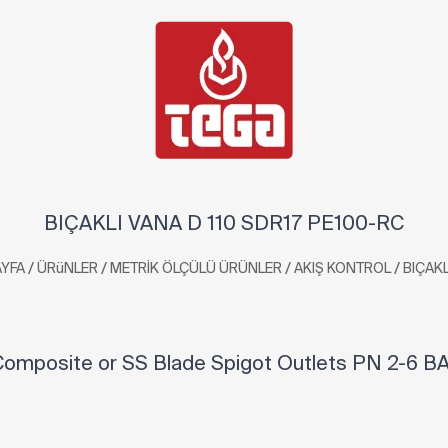
BIÇAKLI VANA D 110 SDR17 PE100-RC
/
/
/
/
YFA
ÜRüNLER
METRİK ÖLÇÜLÜ ÜRÜNLER
AKIŞ KONTROL
BIÇAKL
omposite or SS Blade Spigot Outlets PN 2-6 B