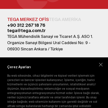
TEGA MERKEZ OFİS
TEGA AMERİKA
+90 312 267 18 76
tega@tega.com.tr
TEGA Mühendislik Sanayi ve Ticaret A.Ş. ASO 1.
Organize Sanayi Bölgesi Ural Caddesi No: 9 -
06930 Sincan Ankara / Türkiye
En yeni kampanyalardan haberdar olmak için
abone olun.
Çerez Ayarları
Bu web sitesinde, cihaz bilgilerini ve kişisel verileri işlemek için
Gönder
çerezleri ve benzer işlevleri kullanıyoruz. İşleme, içeriğin, harici
hizmetlerin ve üçüncü şahısların unsurlarının, istatistiksel analiz/
Abone olarak
Gizlilik Politikası'nı
kabul etmiş
ölçümün, kişiselleştirilmiş reklamcılığın ve sosyal medyanın
olursunuz.
entegrasyonunun entegrasyonuna hizmet eder. İşleve bağlı olarak,
veriler üçüncü taraflara aktarılır ve onlar tarafından işlenir. Bu onay
isteğe bağlıdır, web sitemizin kullanımı için gerekli değildir ve sol
alttaki simge kullanılarak herhangi bir zamanda iptal edilebilir.
E-Katalog