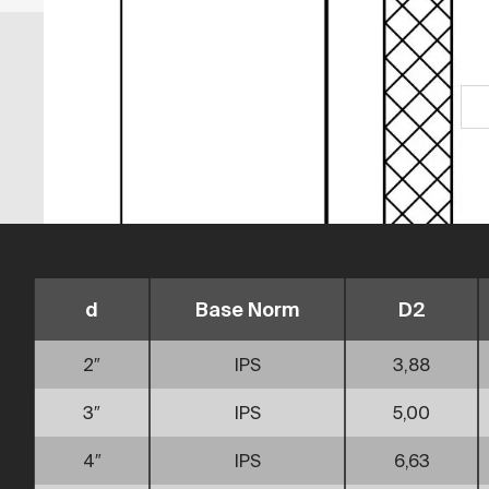
d
Base Norm
D2
2″
IPS
3,88
3″
IPS
5,00
4″
IPS
6,63