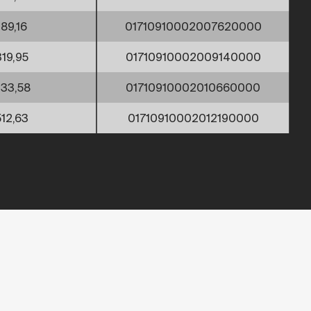
189,16
01710910002007620000
319,95
01710910002009140000
33,58
01710910002010660000
512,63
01710910002012190000