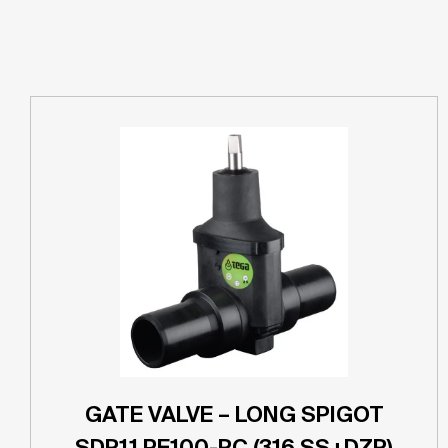
GATE VALVE – LONG SPIGOT
SDR11 PE100-RC (316 SS+DZR)