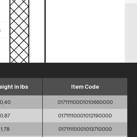
s
ight in lbs
Item Code
0,40
01711110001010660000
0,87
01711110001012190000
1,78
01711110001013710000