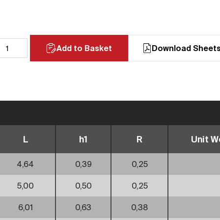
Add to Basket
Download Sheet
L
h1
R
Unit We
4,64
0,39
0,25
5,00
0,50
0,25
6,01
0,63
0,38