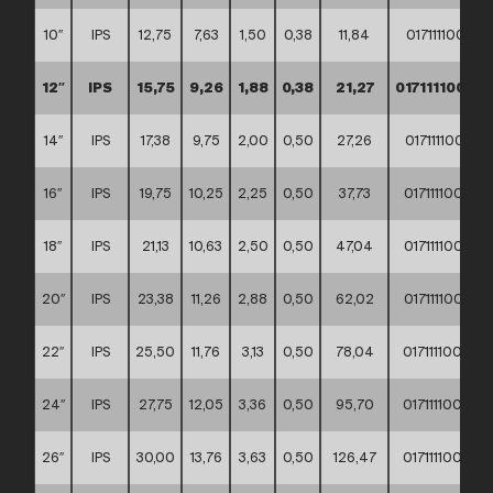
10″
IPS
12,75
7,63
1,50
0,38
11,84
01711110002
12″
IPS
15,75
9,26
1,88
0,38
21,27
0171111000
14″
IPS
17,38
9,75
2,00
0,50
27,26
01711110002
16″
IPS
19,75
10,25
2,25
0,50
37,73
01711110002
18″
IPS
21,13
10,63
2,50
0,50
47,04
01711110002
20″
IPS
23,38
11,26
2,88
0,50
62,02
01711110002
22″
IPS
25,50
11,76
3,13
0,50
78,04
01711110002
24″
IPS
27,75
12,05
3,36
0,50
95,70
01711110002
26″
IPS
30,00
13,76
3,63
0,50
126,47
01711110002