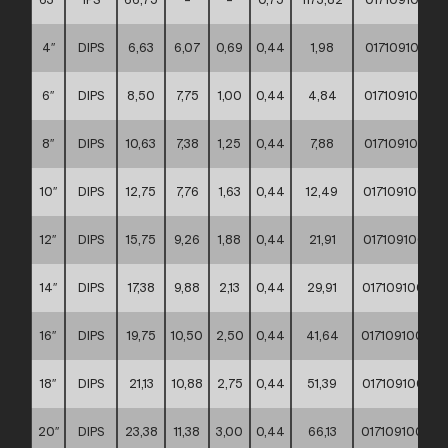
4″
DIPS
6,63
6,07
0,69
0,44
1,98
0171091000
6″
DIPS
8,50
7,75
1,00
0,44
4,84
0171091000
8″
DIPS
10,63
7,38
1,25
0,44
7,88
0171091000
10″
DIPS
12,75
7,76
1,63
0,44
12,49
0171091000
12″
DIPS
15,75
9,26
1,88
0,44
21,91
0171091000
14″
DIPS
17,38
9,88
2,13
0,44
29,91
0171091000
16″
DIPS
19,75
10,50
2,50
0,44
41,64
0171091000
18″
DIPS
21,13
10,88
2,75
0,44
51,39
0171091000
20″
DIPS
23,38
11,38
3,00
0,44
66,13
0171091000