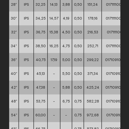
28″
IPS
32,25
14,13
3,88
0,50
151,24
01711110002
30″
IPS
34,25
14,57
4,19
0,50
178,16
01711110002
32″
IPS
36,75
15,38
4,50
0,50
216,53
01711110002
34″
IPS
38,50
16,25
4,75
0,50
252,71
01711110002
36″
IPS
40,75
17,19
5,00
0,50
299,22
0171091000
40″
IPS
45,13
–
5,50
0,50
371,34
01710910001
42″
IPS
47,38
–
5,88
0,50
425,24
01710910001
48″
IPS
53,75
–
6,75
0,75
582,28
01710910001
54″
IPS
60,00
–
–
0,75
972,68
01710910001
63″
IPS
66,75
–
–
0,75
1173,82
0171091000