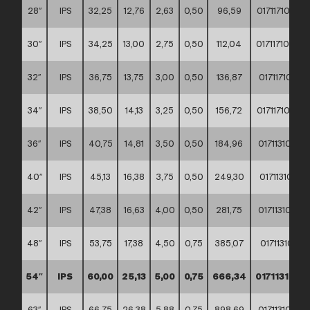
28″
IPS
32,25
12,76
2,63
0,50
96,59
0171171000
30″
IPS
34,25
13,00
2,75
0,50
112,04
0171171000
32″
IPS
36,75
13,75
3,00
0,50
136,87
0171171000
34″
IPS
38,50
14,13
3,25
0,50
156,72
0171171000
36″
IPS
40,75
14,81
3,50
0,50
184,96
0171131000
40″
IPS
45,13
16,38
3,75
0,50
249,30
0171131000
42″
IPS
47,38
16,63
4,00
0,50
281,75
0171131000
48″
IPS
53,75
17,38
4,50
0,75
385,07
0171131000
54″
IPS
60,00
25,13
5,00
0,75
666,34
0171131000
63″
IPS
66,75
26,38
5,88
0,75
898,69
0171131000