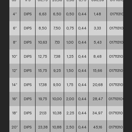
4″
DIPS
6,63
6,50
0,50
0,44
1,48
0171131000
6″
DIPS
8,50
7,50
0,75
0,44
3,33
0171131000
8″
DIPS
10,63
7,13
1,00
0,44
5,43
0171131000
10″
DIPS
12,75
7,38
1,25
0,44
8,48
0171131000
12″
DIPS
15,75
9,25
1,50
0,44
15,66
0171131000
14″
DIPS
17,38
9,50
1,75
0,44
20,68
0171131000
16″
DIPS
19,75
10,00
2,00
0,44
28,47
0171131000
18″
DIPS
21,13
10,38
2,25
0,44
34,97
0171131000
20″
DIPS
23,38
10,88
2,50
0,44
45,16
0171131000