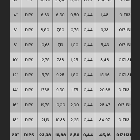
4″
DIPS
6,63
6,50
0,50
0,44
1,48
017113100
6″
DIPS
8,50
7,50
0,75
0,44
3,33
017113100
8″
DIPS
10,63
7,13
1,00
0,44
5,43
017113100
10″
DIPS
12,75
7,38
1,25
0,44
8,48
017113100
12″
DIPS
15,75
9,25
1,50
0,44
15,66
017113100
14″
DIPS
17,38
9,50
1,75
0,44
20,68
017113100
16″
DIPS
19,75
10,00
2,00
0,44
28,47
017113100
18″
DIPS
21,13
10,38
2,25
0,44
34,97
017113100
20″
DIPS
23,38
10,88
2,50
0,44
45,16
017113100