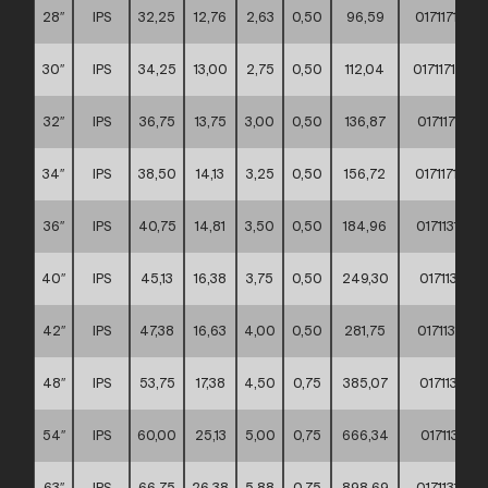
28″
IPS
32,25
12,76
2,63
0,50
96,59
017117100
30″
IPS
34,25
13,00
2,75
0,50
112,04
017117100
32″
IPS
36,75
13,75
3,00
0,50
136,87
017117100
34″
IPS
38,50
14,13
3,25
0,50
156,72
017117100
36″
IPS
40,75
14,81
3,50
0,50
184,96
017113100
40″
IPS
45,13
16,38
3,75
0,50
249,30
017113100
42″
IPS
47,38
16,63
4,00
0,50
281,75
017113100
48″
IPS
53,75
17,38
4,50
0,75
385,07
017113100
54″
IPS
60,00
25,13
5,00
0,75
666,34
017113100
63″
IPS
66,75
26,38
5,88
0,75
898,69
017113100