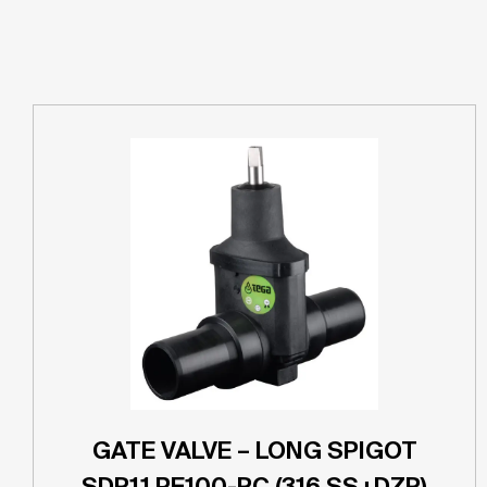
GATE VALVE – LONG SPIGOT
SDR11 PE100-RC (316 SS+DZR)