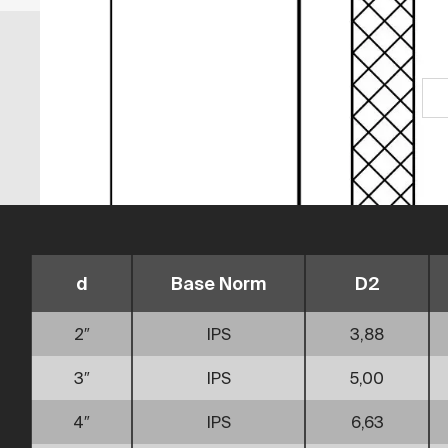
d
Base Norm
D2
2″
IPS
3,88
3″
IPS
5,00
4″
IPS
6,63