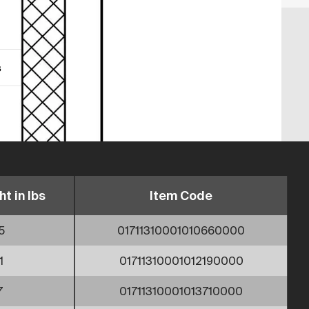
s
t in lbs
Item Code
5
01711310001010660000
1
01711310001012190000
7
01711310001013710000