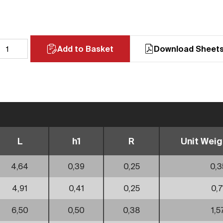
Add to Basket
Download Sheet
L
h1
R
Unit Weigh
4,64
0,39
0,25
0,3
4,91
0,41
0,25
0,7
6,50
0,50
0,38
1,5