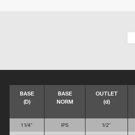
BASE
BASE
OUTLET
(D)
NORM
(d)
1 1/4”
IPS
1/2”