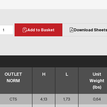
Add to Basket
Download Sheet
OUTLET
H
L
Unit
NORM
Weight
(lbs)
CTS
4,13
1,73
0,64