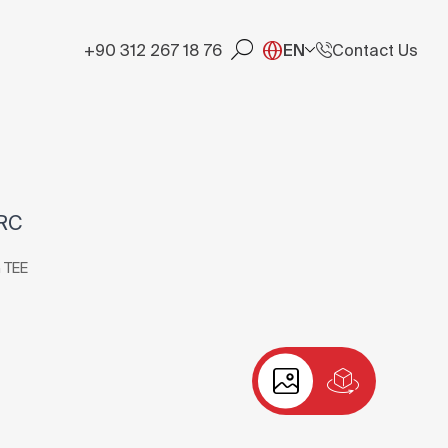
+90 312 267 18 76
EN
Contact Us
-RC
 TEE