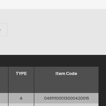
s
TYPE
Item Code
A
04611100013000420015