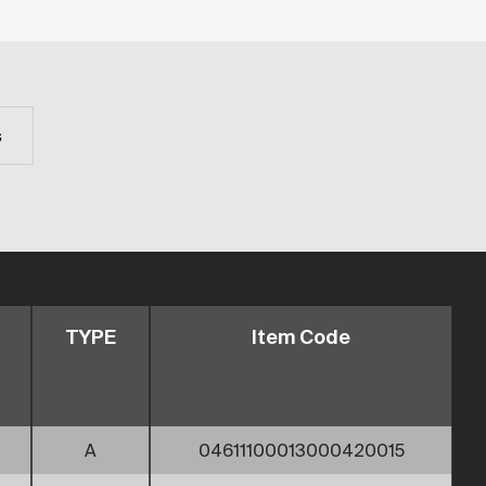
s
TYPE
Item Code
A
04611100013000420015