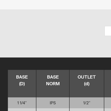
BASE
BASE
OUTLET
(D)
NORM
(d)
1 1/4”
IPS
1/2”