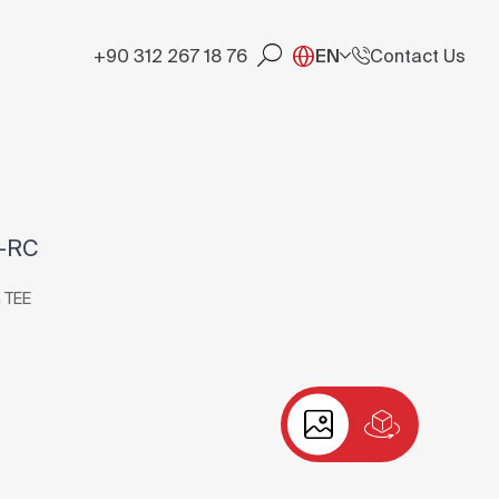
+90 312 267 18 76
EN
Contact Us
0-RC
 TEE