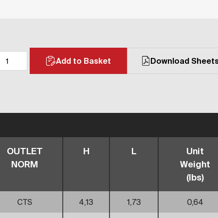
Add to Basket
Download Sheet
OUTLET
H
L
Unit
NORM
Weight
(lbs)
CTS
4,13
1,73
0,64