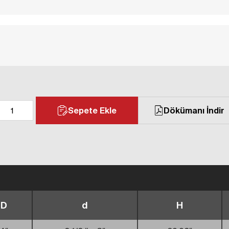
Sepete Ekle
Dökümanı İndir
D
d
H