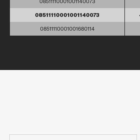
08511110001001140073
08511110001001140073
08511110001001680114