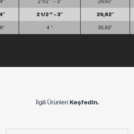
4″
2 1/2 ” – 3″
29,92″
4″
2 1/2 ” – 3″
29,92″
6″
4 “
35,83″
İlgili Ürünleri
Keşfedin.