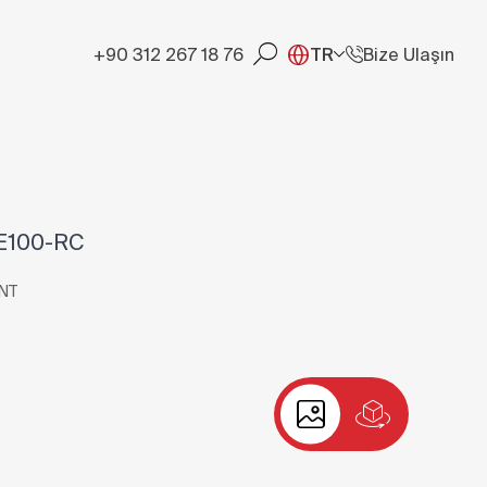
+90 312 267 18 76
TR
Bize Ulaşın
E100-RC
NT