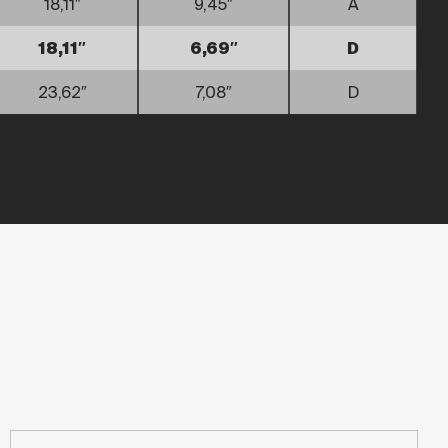
18,11″
9,45″
A
18,11″
6,69″
D
23,62″
7,08″
D