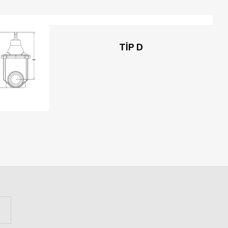
TİP D