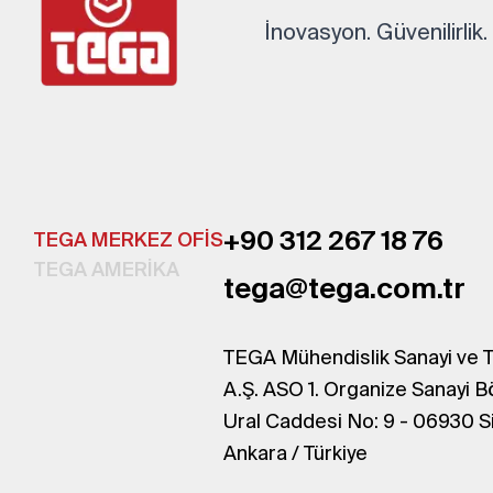
İnovasyon. Güvenilirlik
+90 312 267 18 76
TEGA MERKEZ OFİS
TEGA AMERİKA
tega@tega.com.tr
TEGA Mühendislik Sanayi ve T
A.Ş. ASO 1. Organize Sanayi B
Ural Caddesi No: 9 - 06930 S
Ankara / Türkiye