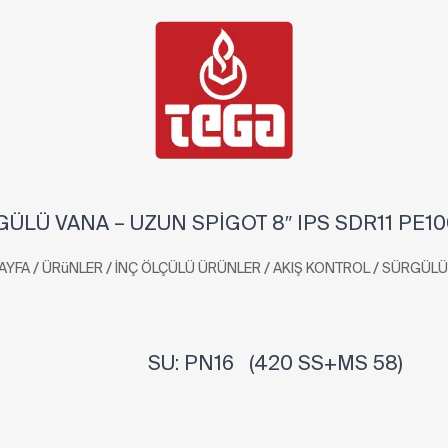
ÜLÜ VANA – UZUN SPİGOT 8″ IPS SDR11 PE1
/
/
/
/
AYFA
ÜRüNLER
İNÇ ÖLÇÜLÜ ÜRÜNLER
AKIŞ KONTROL
SÜRGÜLÜ
SU: PN16 (420 SS+MS 58)