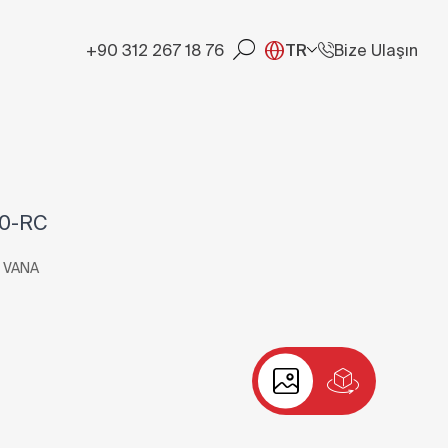
+90 312 267 18 76
TR
Bize Ulaşın
00-RC
 VANA