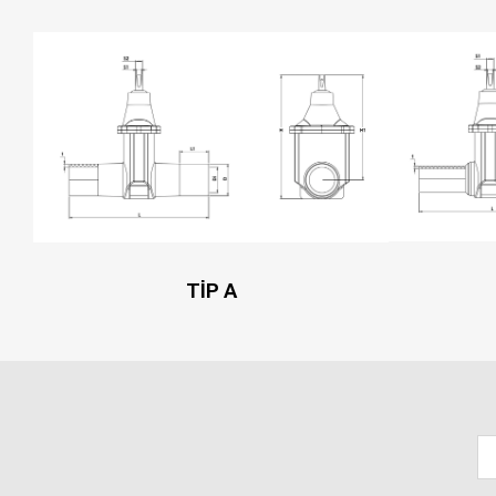
TİP A