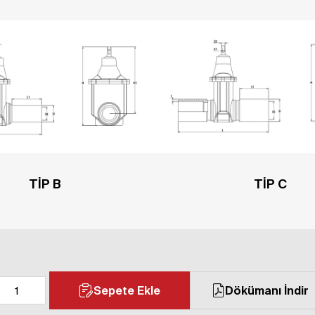
TİP B
TİP C
Sepete Ekle
Dökümanı İndir