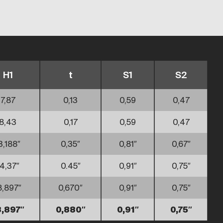
H1
t
S1
S2
7,87
0,13
0,59
0,47
8,43
0,17
0,59
0,47
3,188″
0,35″
0,81″
0,67″
14,37″
0.45″
0,91″
0,75″
8,897″
0,670″
0,91″
0,75″
8,897″
0,880″
0,91″
0,75″