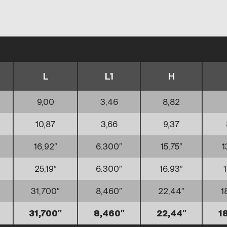
L
L1
H
9,00
3,46
8,82
10,87
3,66
9,37
16,92″
6.300″
15,75″
1
25,19″
6.300″
16.93″
31,700″
8,460″
22,44″
1
31,700″
8,460″
22,44″
1