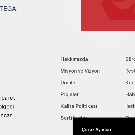
. TEGA.
Hakkımızda
Sürd
Misyon ve Vizyon
Tes
Ürünler
Kari
Projeler
Hab
icaret
ölgesi
Kalite Politikası
İlet
incan
Sertifikalar
Onay
Çerez Ayarları