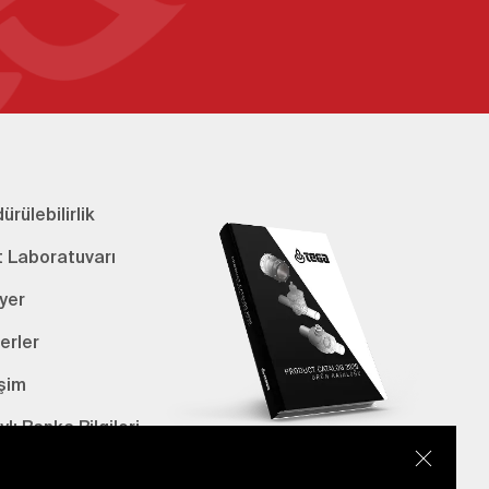
ürülebilirlik
t Laboratuvarı
yer
erler
işim
lı Banka Bilgileri
E-Katalog