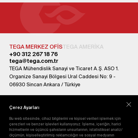
TEGA MERKEZ OFİS
TEGA AMERİKA
+90 312 267 18 76
tega@tega.com.tr
TEGA Mühendislik Sanayi ve Ticaret A.Ş. ASO 1.
Organize Sanayi Bölgesi Ural Caddesi No: 9 -
06930 Sincan Ankara / Türkiye
En yeni kampanyalardan haberdar olmak için
abone olun.
Çerez Ayarları
Bu web sitesinde, cihaz bilgilerini ve kişisel verileri işlemek için
Gönder
çerezleri ve benzer işlevleri kullanıyoruz. İşleme, içeriğin, harici
hizmetlerin ve üçüncü şahısların unsurlarının, istatistiksel analiz/
Abone olarak
Gizlilik Politikası'nı
kabul etmiş
ölçümün, kişiselleştirilmiş reklamcılığın ve sosyal medyanın