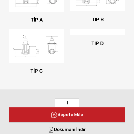
TİP B
TİP A
TİP D
TİP C
Sepete Ekle
Dökümanı İndir