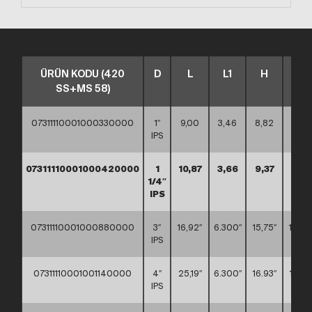
ÜRÜN KODU (420
D
L
L1
H
H1
SS+MS 58)
07311110001000330000
1″
9,00
3,46
8,82
7,87
IPS
07311110001000420000
1
10,87
3,66
9,37
8,4
1/4″
IPS
07311110001000880000
3″
16,92″
6.300″
15,75″
13,188
IPS
07311110001001140000
4″
25,19″
6.300″
16.93″
14,37
IPS