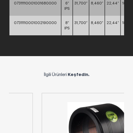
07311110001001680000
6″
31,700″
8,460″
22,44″
18,897
IPS
07311110001002190000
8″
31,700″
8,460″
22,44″
18,897
IPS
İlgili Ürünleri
Keşfedin.