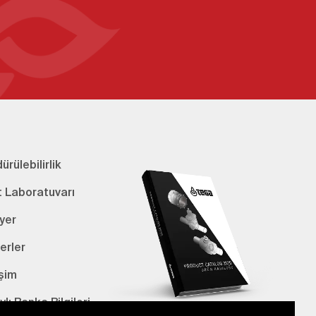
ürülebilirlik
t Laboratuvarı
yer
erler
işim
lı Banka Bilgileri