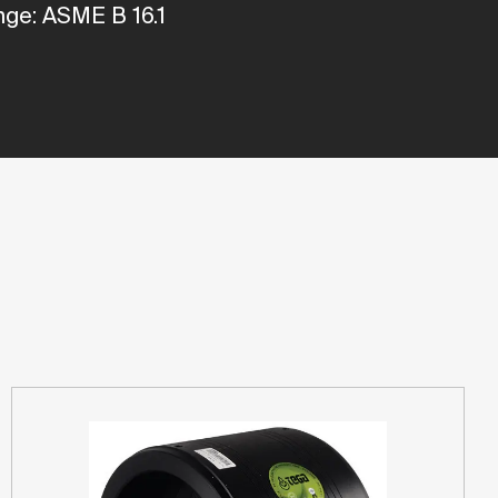
nge:
ASME
B
16.1