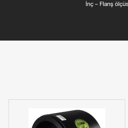
İnç
–
Flanş ölç