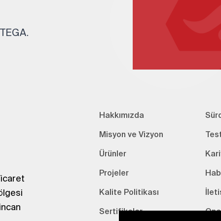
. TEGA.
Hakkımızda
Sürd
Misyon ve Vizyon
Tes
Ürünler
Kari
Projeler
Hab
icaret
ölgesi
Kalite Politikası
İlet
incan
Sertifikalar
Onay