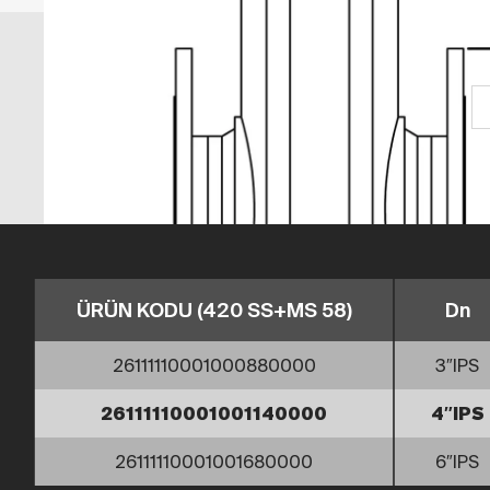
ÜRÜN KODU (420 SS+MS 58)
Dn
26111110001000880000
3″IPS
26111110001001140000
4″IPS
26111110001001680000
6″IPS