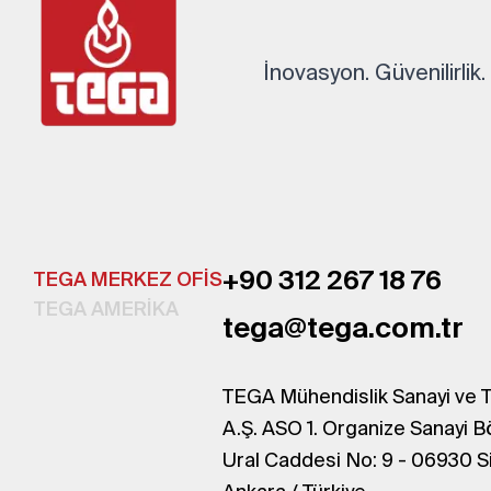
İnovasyon. Güvenilirlik
+90 312 267 18 76
TEGA MERKEZ OFİS
TEGA AMERİKA
tega@tega.com.tr
TEGA Mühendislik Sanayi ve T
A.Ş. ASO 1. Organize Sanayi B
Ural Caddesi No: 9 - 06930 S