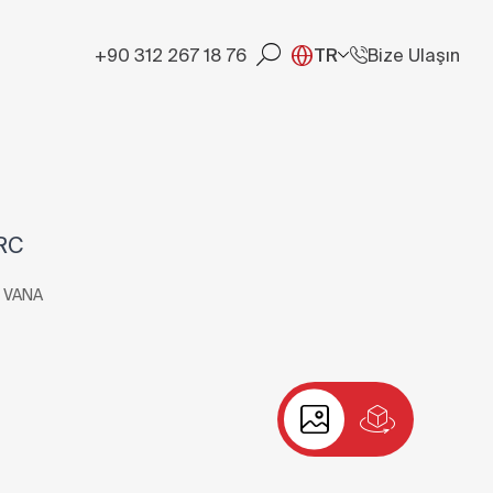
+90 312 267 18 76
TR
Bize Ulaşın
RC
 VANA