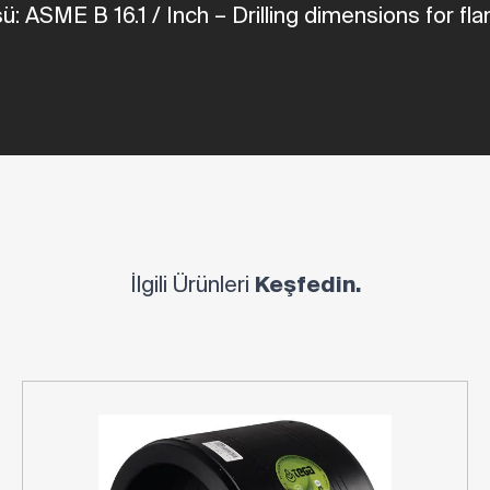
üsü: ASME
B
16.1
/
Inch
– Drilling dimensions for
fla
İlgili Ürünleri
Keşfedin.