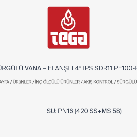
ÜRGÜLÜ VANA – FLANŞLI 4″ IPS SDR11 PE100-
/
/
/
/
AYFA
ÜRüNLER
İNÇ ÖLÇÜLÜ ÜRÜNLER
AKIŞ KONTROL
SÜRGÜLÜ
SU: PN16 (420 SS+MS 58)