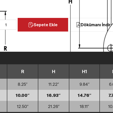
Sepete Ekle
Dökümanı İndir
R
H
H1
8.25″
11.22″
9.84″
6.
10.00″
16.93″
14.76″
7.
12.50″
21.26″
18.11″
10