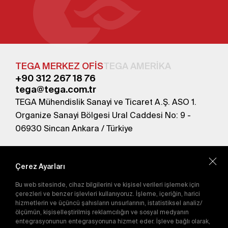
TEGA MERKEZ OFİS
TEGA AMERİKA
+90 312 267 18 76
tega@tega.com.tr
TEGA Mühendislik Sanayi ve Ticaret A.Ş. ASO 1.
Organize Sanayi Bölgesi Ural Caddesi No: 9 -
06930 Sincan Ankara / Türkiye
En yeni kampanyalardan haberdar olmak için
abone olun.
Çerez Ayarları
Bu web sitesinde, cihaz bilgilerini ve kişisel verileri işlemek için
Gönder
çerezleri ve benzer işlevleri kullanıyoruz. İşleme, içeriğin, harici
hizmetlerin ve üçüncü şahısların unsurlarının, istatistiksel analiz/
Abone olarak
Gizlilik Politikası'nı
kabul etmiş
ölçümün, kişiselleştirilmiş reklamcılığın ve sosyal medyanın
olursunuz.
entegrasyonunun entegrasyonuna hizmet eder. İşleve bağlı olarak,