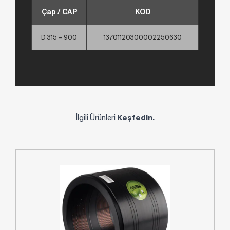
Çap / CAP
KOD
D 315 – 900
13701120300002250630
İlgili Ürünleri
Keşfedin.