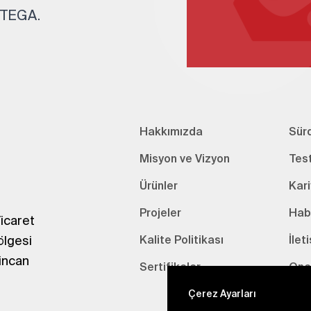
. TEGA.
Hakkımızda
Sürd
Misyon ve Vizyon
Tes
Ürünler
Kari
Projeler
Hab
icaret
ölgesi
Kalite Politikası
İlet
incan
Sertifikalar
Onay
Çerez Ayarları