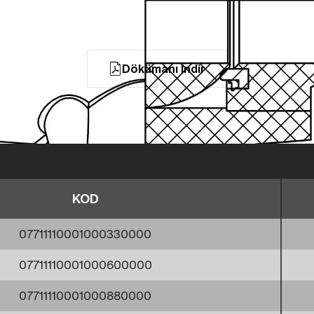
Dökümanı İndir
KOD
07711110001000330000
07711110001000600000
07711110001000880000