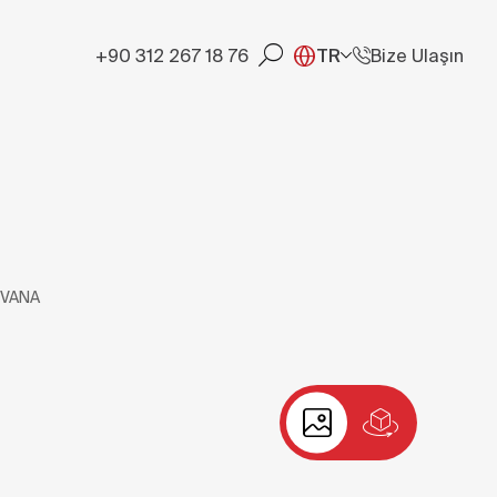
+90 312 267 18 76
TR
Bize Ulaşın
 VANA