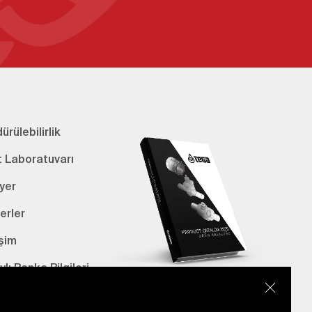
ürülebilirlik
t Laboratuvarı
yer
erler
işim
lı Banka Bilgileri
E-Katalog