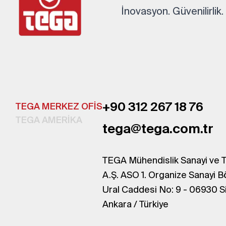
İnovasyon. Güvenilirlik
+90 312 267 18 76
TEGA MERKEZ OFİS
TEGA AMERİKA
tega@tega.com.tr
TEGA Mühendislik Sanayi ve T
A.Ş. ASO 1. Organize Sanayi B
Ural Caddesi No: 9 - 06930 S
Ankara / Türkiye