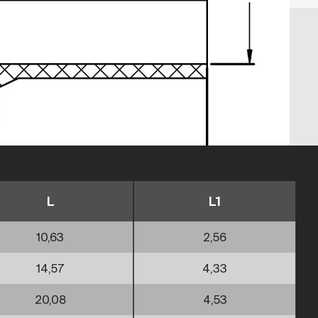
L
L1
10,63
2,56
14,57
4,33
20,08
4,53