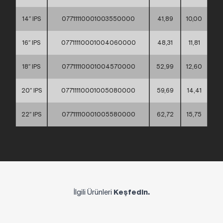
14″ IPS
07711110001003550000
41,89
10,00
16″ IPS
07711110001004060000
48,31
11,81
18″ IPS
07711110001004570000
52,99
12,60
20″ IPS
07711110001005080000
59,69
14,41
22″ IPS
07711110001005580000
62,72
15,75
İlgili Ürünleri
Keşfedin.