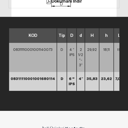
Dökümanı İndir
KOD
Tip
D
d
H
h
L
08311110001001140073
D
4 ”
2
29,92
18,11
t9
IPS
1/2
“-
3”
08311110001001680114
D
6 ”
4″
35,83
23,62
7,09
IPS