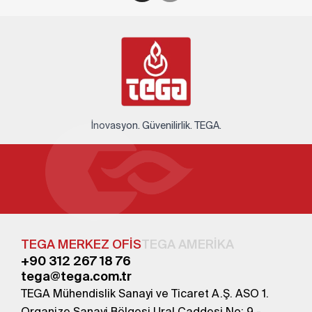
İnovasyon. Güvenilirlik. TEGA.
TEGA MERKEZ OFİS
TEGA AMERİKA
+90 312 267 18 76
tega@tega.com.tr
TEGA Mühendislik Sanayi ve Ticaret A.Ş. ASO 1.
Organize Sanayi Bölgesi Ural Caddesi No: 9 -