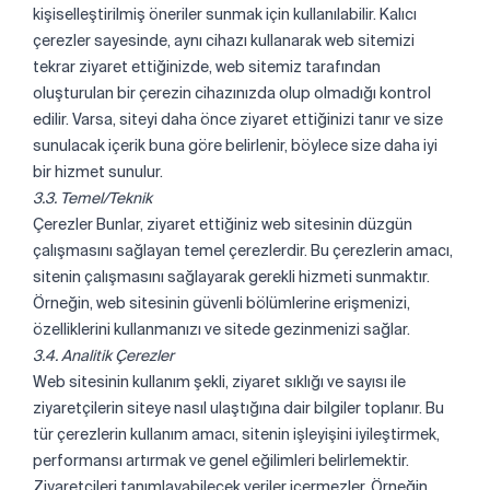
kişiselleştirilmiş öneriler sunmak için kullanılabilir. Kalıcı
çerezler sayesinde, aynı cihazı kullanarak web sitemizi
tekrar ziyaret ettiğinizde, web sitemiz tarafından
oluşturulan bir çerezin cihazınızda olup olmadığı kontrol
edilir. Varsa, siteyi daha önce ziyaret ettiğinizi tanır ve size
sunulacak içerik buna göre belirlenir, böylece size daha iyi
bir hizmet sunulur.
3.3. Temel/Teknik
Çerezler Bunlar, ziyaret ettiğiniz web sitesinin düzgün
çalışmasını sağlayan temel çerezlerdir. Bu çerezlerin amacı,
sitenin çalışmasını sağlayarak gerekli hizmeti sunmaktır.
Örneğin, web sitesinin güvenli bölümlerine erişmenizi,
özelliklerini kullanmanızı ve sitede gezinmenizi sağlar.
3.4. Analitik Çerezler
Web sitesinin kullanım şekli, ziyaret sıklığı ve sayısı ile
ziyaretçilerin siteye nasıl ulaştığına dair bilgiler toplanır. Bu
tür çerezlerin kullanım amacı, sitenin işleyişini iyileştirmek,
performansı artırmak ve genel eğilimleri belirlemektir.
Ziyaretçileri tanımlayabilecek veriler içermezler. Örneğin,