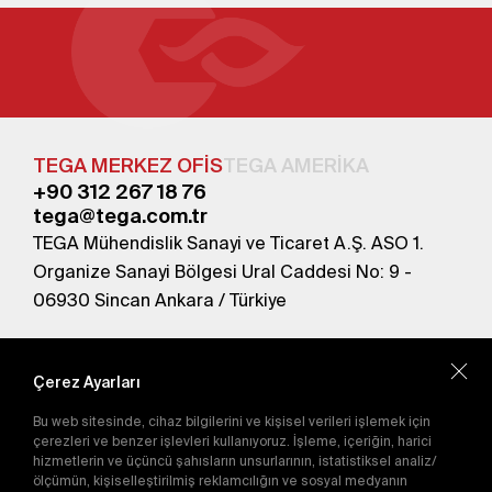
TEGA MERKEZ OFİS
TEGA AMERİKA
+90 312 267 18 76
tega@tega.com.tr
TEGA Mühendislik Sanayi ve Ticaret A.Ş. ASO 1.
Organize Sanayi Bölgesi Ural Caddesi No: 9 -
06930 Sincan Ankara / Türkiye
En yeni kampanyalardan haberdar olmak için
abone olun.
Çerez Ayarları
Bu web sitesinde, cihaz bilgilerini ve kişisel verileri işlemek için
Gönder
çerezleri ve benzer işlevleri kullanıyoruz. İşleme, içeriğin, harici
hizmetlerin ve üçüncü şahısların unsurlarının, istatistiksel analiz/
Abone olarak
Gizlilik Politikası'nı
kabul etmiş
ölçümün, kişiselleştirilmiş reklamcılığın ve sosyal medyanın